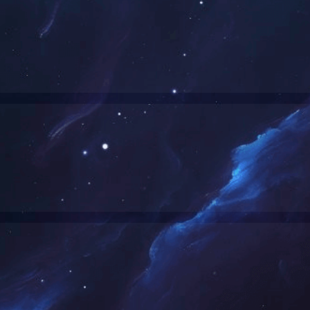
热器 | 柴油共轨油泵密封件 | 防腐制品 | 无油润滑轴承
心
当前
四氟滴定管式截门
作者：admin 发布日期：2018/4/9 1