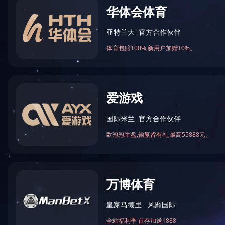
热门搜索：
桥梁支座 | 机械密封 | 燃煤电厂热交换器 | 环保换
产品中
远征产品中心
Products Center
深州市工程塑料
河北远征环保科技
深州市远征氟塑料
深州市远征高分子
深州市远征防腐工程