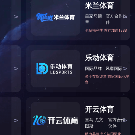
位置：
首页
>
产品中心
>
四氟滴定管式截门塞
塞
6:11:15