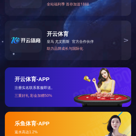
省发改委领导来我公司调研走访...
交通运输行业标准《桥梁支座用高分子材料滑板》 送审稿审查会在京召开...
河北省科学院与远征环保科技有限公司能源与环境新材料成果转化基地签约暨揭牌仪式...
衡水安全局长参观...
氟塑料行业兴氟沙龙...
组织客户体验深州蜜桃采摘...
衡水市委书记新项目开发参观...
消防小组训练...
核酸检测演练...
衡水安全局长参观...
版权所有：乐竞