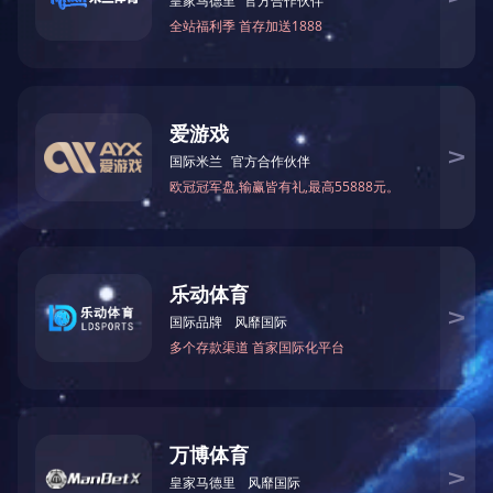
桥梁支座纯聚四氟乙烯滑板
桥梁支座改性聚四氟乙烯滑板
汽车高压共轨密封圈
组织客户体验深州蜜桃采摘...
超高性能聚四氟乙烯滑板
桥梁支座改性超高分子量聚乙烯滑板
衡水市委书记新项目开发参观...
新闻中心
查看更多
核酸检测演练...
国庆升旗仪式...