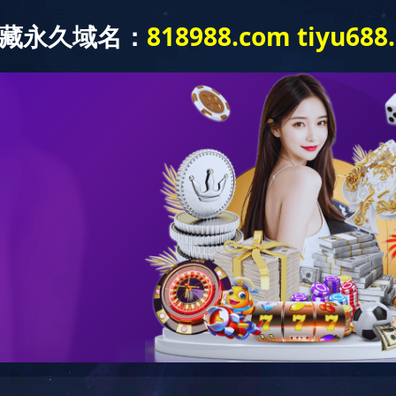
远征研发中心
创新能力
集团文化