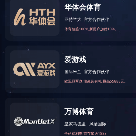
热门搜索：
桥梁支座 | 机械密封 | 燃煤电厂热交换器 | 环保换
荣誉资
荣誉资质
Honor
深州市工程塑料
河北远征环保科技
深州市远征氟塑料
深州市远征高分子