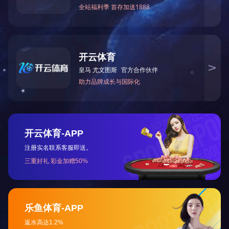
省发改委领导来我公司调研走访...
交通运输行业标准《桥梁支座用高分子材料滑板》 送审稿审查会在京召开...
河北省科学院与远征环保科技有限公司能源与环境新材料成果转化基地签约暨揭牌仪式...
氟塑料行业兴氟沙龙...
组织客户体验深州蜜桃采摘...
衡水市委书记新项目开发参观...
消防小组训练...
衡水安全局长参观...
版权所有：乐竞