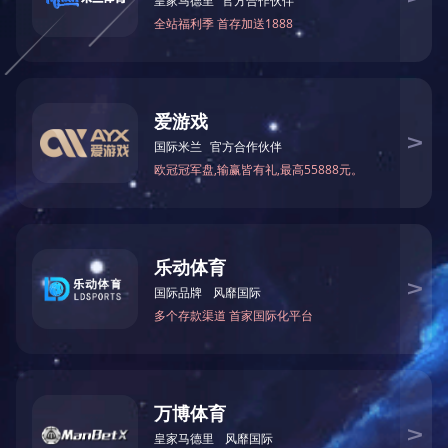
桥梁支座纯聚四氟乙烯滑板
桥梁支座改性聚四氟乙烯滑板
汽车高压共轨密封圈
超高性能聚四氟乙烯滑板
桥梁支座改性超高分子量聚乙烯滑板
新闻中心
查看更多
核酸检测演练...
国庆升旗仪式...