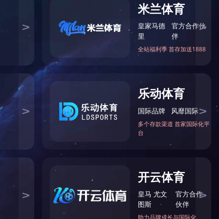
当前位置：
首页
>
远征研发中心