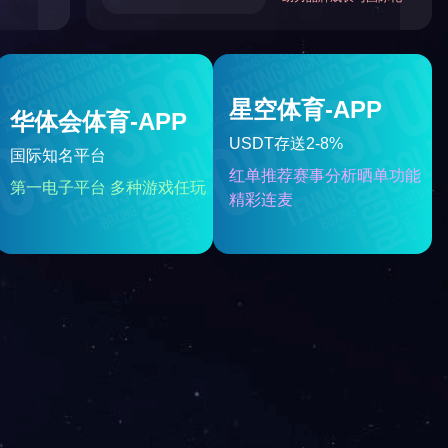
下一篇案例：清华大学