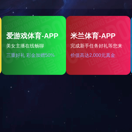
无
友情链接:
Foreign trade website
|