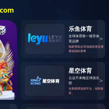
服务电话：0318-6170886 |
English
荣誉资质
新闻动态
乐竞(中国)一站式服
务官网